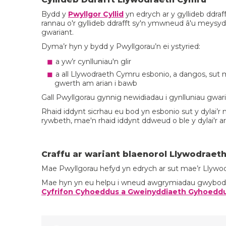
Bydd y
Pwyllgor Cyllid
yn edrych ar y gyllideb ddraf
rannau o'r gyllideb ddrafft sy'n ymwneud â'u meysy
gwariant.
Dyma’r hyn y bydd y Pwyllgorau’n ei ystyried:
a yw’r cynlluniau'n glir
a all Llywodraeth Cymru esbonio, a dangos, sut m
gwerth am arian i bawb
Gall Pwyllgorau gynnig newidiadau i gynlluniau gwa
Rhaid iddynt sicrhau eu bod yn esbonio sut y dylai’r
rywbeth, mae'n rhaid iddynt ddweud o ble y dylai'r a
Craffu ar wariant blaenorol Llywodraet
Mae Pwyllgorau hefyd yn edrych ar sut mae’r Llywodr
Mae hyn yn eu helpu i wneud awgrymiadau gwybodus 
Cyfrifon Cyhoeddus a Gweinyddiaeth Gyhoedd