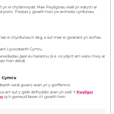
ft yn ei chyfanrwydd. Mae Pwyllgorau eraill yn edrych ar
dd pwnc. Pwrpas y gwaith hwn yw archwilio cynlluniau
ae ei chynlluniau’n deg, a sut mae ei gwariant yn sicrhau
riant Llywodraeth Cymru.
 newidiadau gael eu hariannu (e.e. os ydynt am wario mwy ar
rian hwn ddod).
h Cymru
aeth wedi gwario arian yn y gorffennol.
am sut y gellir defnyddio arian yn well. Y
Pwyllgor
us
sy’n gwneud llawer o’r gwaith hwn.