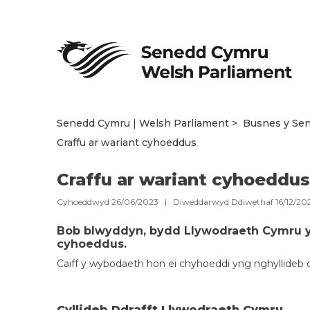
Senedd Cymru | Welsh Parliament
Busnes y Se
Craffu ar wariant cyhoeddus
Craffu ar wariant cyhoeddus
Cyhoeddwyd 26/06/2023 | Diweddarwyd Ddiwethaf 16/12/2
Bob blwyddyn, bydd Llywodraeth Cymru yn
cyhoeddus.
Caiff y wybodaeth hon ei chyhoeddi yng nghyllideb d
Cyllideb Ddrafft Llywodraeth Cymru