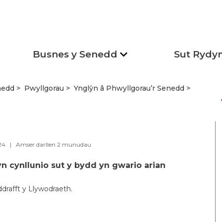
Busnes y Senedd
Sut Rydy
nedd
Pwyllgorau
Ynglŷn â Phwyllgorau’r Senedd
s
024 |
Amser darllen
2
munudau
 cynllunio sut y bydd yn gwario arian
drafft y Llywodraeth.