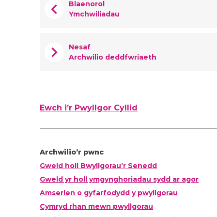
chevron_left
Blaenorol
Ymchwiliadau
chevron_right
Nesaf
Archwilio deddfwriaeth
Ewch i’r Pwyllgor Cyllid
Archwilio’r pwnc
Gweld holl Bwyllgorau’r Senedd
Gweld yr holl ymgynghoriadau sydd ar agor
Amserlen o gyfarfodydd y pwyllgorau
Cymryd rhan mewn pwyllgorau