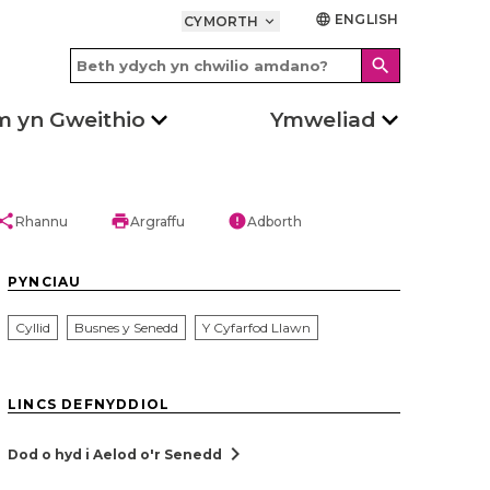
ENGLISH
language
CYMORTH
keyboard_arrow_down
search
m yn Gweithio
Ymweliad
hare
print
error
Rhannu
Argraffu
Adborth
PYNCIAU
Cyllid
Busnes y Senedd
Y Cyfarfod Llawn
LINCS DEFNYDDIOL
chevron_right
Dod o hyd i Aelod o'r Senedd