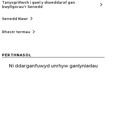
Tanysgrifiwch i gael y diweddaraf gan
chevron_right
bwyllgorau'r Senedd
chevron_right
Senedd Nawr
chevron_right
Rhestr termau
PERTHNASOL
Ni ddarganfuwyd unrhyw ganlyniadau