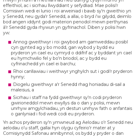
mwyn ymdrin â methiannau neu ddiffyg cydymffurfio yn
effeithiol, ac i sicrhau llwyddiant y sefydliad. Mae polisi'r
Comisiwn wedi ei lunio i roi arweiniad i bawb sy'n gweithio yn
y Senedd, neu gyda'r Senedd, a allai, o bryd i'w gilydd, deimlo
bod angen iddynt godi materion penodol mewn perthynas
â'r Senedd gyda rhywun yn gyfrinachol. Diben y polisi hwn
yw:
Annog gweithwyr i roi gwybod am gamweddau posibl
cyn gynted ag y bo modd, gan wybod y bydd eu
pryderon yn cael eu cymryd o ddifrif ac y byddant yn cael
eu hymchwilio fel y bo'n briodol, ac y bydd eu
cyfrinachedd yn cael ei barchu;
Rhoi canllawiau i weithwyr ynghylch sut i godi'r pryderon
hynny;
Diogelu gweithwyr a'r Senedd rhag honiadau di-sail a
maleisus, a
Sicrhau i staff na fydd gweithwyr sy'n codi pryderon
gwirioneddol mewn ewyllys da o dan y polisi, mewn
unrhyw amgylchiadau, yn destun unrhyw fath o anfantais
o ganlyniad i fod wedi codi eu pryderon.
Yn achos pryderon sy'n ymwneud ag Aelodau o'r Senedd neu
aelodau o'u staff, gallai hyn olygu cyfeirio'r mater at y
Comisiynydd Safonau annibynnol, os bydd y pryder o dan