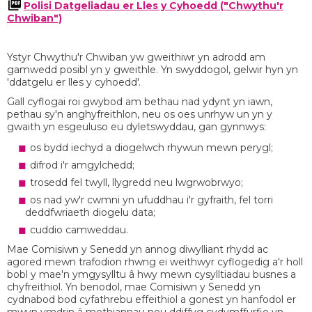
Polisi Datgeliadau er Lles y Cyhoedd ("Chwythu'r
Chwiban")
Ystyr Chwythu'r Chwiban yw gweithiwr yn adrodd am
gamwedd posibl yn y gweithle. Yn swyddogol, gelwir hyn yn
'ddatgelu er lles y cyhoedd'.
Gall cyflogai roi gwybod am bethau nad ydynt yn iawn,
pethau sy'n anghyfreithlon, neu os oes unrhyw un yn y
gwaith yn esgeuluso eu dyletswyddau, gan gynnwys:
os bydd iechyd a diogelwch rhywun mewn perygl;
difrod i'r amgylchedd;
trosedd fel twyll, llygredd neu lwgrwobrwyo;
os nad yw'r cwmni yn ufuddhau i'r gyfraith, fel torri
deddfwriaeth diogelu data;
cuddio camweddau.
Mae Comisiwn y Senedd yn annog diwylliant rhydd ac
agored mewn trafodion rhwng ei weithwyr cyflogedig a'r holl
bobl y mae'n ymgysylltu â hwy mewn cysylltiadau busnes a
chyfreithiol. Yn benodol, mae Comisiwn y Senedd yn
cydnabod bod cyfathrebu effeithiol a gonest yn hanfodol er