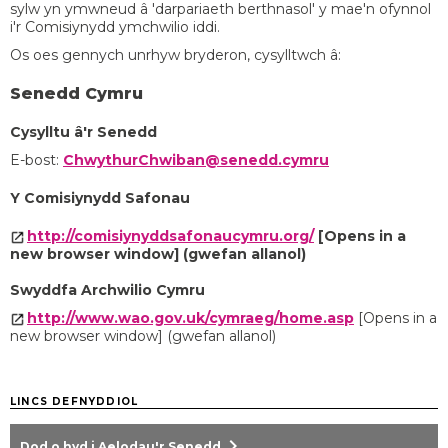
sylw yn ymwneud â 'darpariaeth berthnasol' y mae'n ofynnol
i'r Comisiynydd ymchwilio iddi.
Os oes gennych unrhyw bryderon, cysylltwch â:
Senedd Cymru
Cysylltu â'r Senedd
E-bost:
ChwythurChwiban@senedd.cymru
Y Comisiynydd Safonau
http://comisiynyddsafonaucymru.org/
[Opens in a
new browser window] (gwefan allanol)
Swyddfa Archwilio Cymru
http://www.wao.gov.uk/cymraeg/home.asp
[Opens in a
new browser window] (gwefan allanol)
LINCS DEFNYDDIOL
chevron_right
Dod o hyd i Aelodau'r Senedd