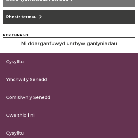
chevron_right
Rhestr termau
PERTHNASOL
Ni ddarganfuwyd unrhyw ganlyniadau
Cysylltu
0300 200 6565
Ymchwil y Senedd
cysylltu@senedd.cymru
Hafan Ymchwil y Senedd
Cysylltu â Senedd Cymru
Comisiwn y Senedd
Erthygil Ymchwil
Adnoddau Cyfryngau
Amdan Comisiwn y Senedd
Gweithio i ni
Strwythur Sefydliad a Chyfrifoldebau
Gweithio i ni
Fframwaith Llywodraethu Corfforaethol y Comisiwn
Cysylltu
Gweithio i Gomisiwn y Senedd