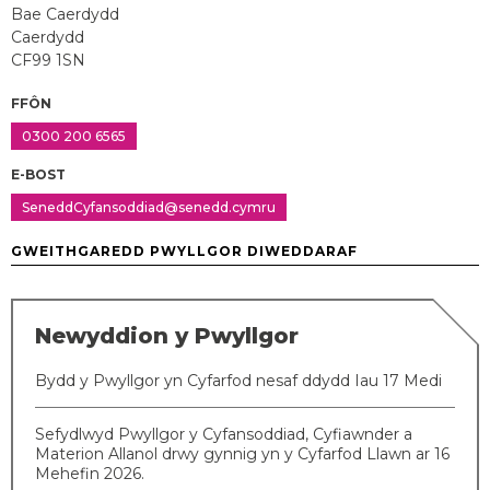
Bae Caerdydd
Caerdydd
CF99 1SN
FFÔN
0300 200 6565
E-BOST
SeneddCyfansoddiad@senedd.cymru
GWEITHGAREDD PWYLLGOR DIWEDDARAF
Newyddion y Pwyllgor
Bydd y Pwyllgor yn Cyfarfod nesaf ddydd Iau 17 Medi
Sefydlwyd Pwyllgor y Cyfansoddiad, Cyfiawnder a
Materion Allanol drwy gynnig yn y Cyfarfod Llawn ar 16
Mehefin 2026.