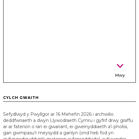
chevron_right
Mwy
CYLCH GWAITH
Sefydlwyd y Pwyllgor ar 16 Mehefin 2026 i archwilio
deddfwriaeth a dwyn Llywodraeth Cymru i gyfrif drwy graffu
ar ar faterion o ran ei gwariant, ei gweinyddiaeth a’i pholisi,
gan gwmpasu’r meysydd a ganlyn (ond heb fod yn