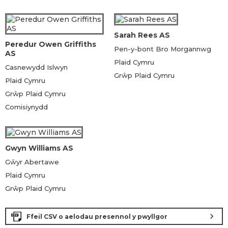
Sarah Rees AS
Peredur Owen Griffiths
Pen-y-bont Bro Morgannwg
AS
Plaid Cymru
Casnewydd Islwyn
Grŵp Plaid Cymru
Plaid Cymru
Grŵp Plaid Cymru
Comisiynydd
Gwyn Williams AS
Gŵyr Abertawe
Plaid Cymru
Grŵp Plaid Cymru
chevron_right
Ffeil CSV o aelodau presennol y pwyllgor