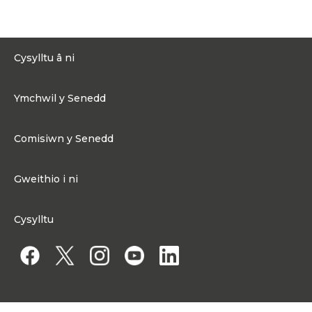
Cysylltu â ni
0300 200 6565
Ymchwil y Senedd
Cysylltu@senedd.cymru
Hafan Ymchwil y Senedd
Cysylltu â Senedd Cymru
Comisiwn y Senedd
Erthyglau Ymchwil
Adnoddau Cyfryngau
Ynghylch Comisiwn y Senedd
Gweithio i ni
Strwythur Sefydliad a Chyfrifoldebau
Gweithio i ni
Fframwaith Llywodraethu Corfforaethol y Comisiwn
Cysylltu
Gweithio i Gomisiwn y Senedd
Mynediad at wybodaeth
Gweithio i Aelod o'r Senedd
Penodiadau Cyhoeddus