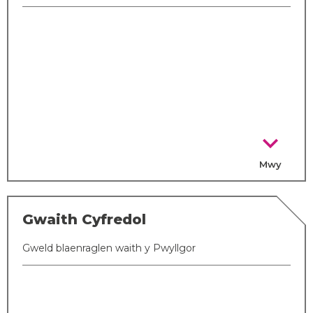
chevron_right
Mwy
Gwaith Cyfredol
Gweld blaenraglen waith y Pwyllgor