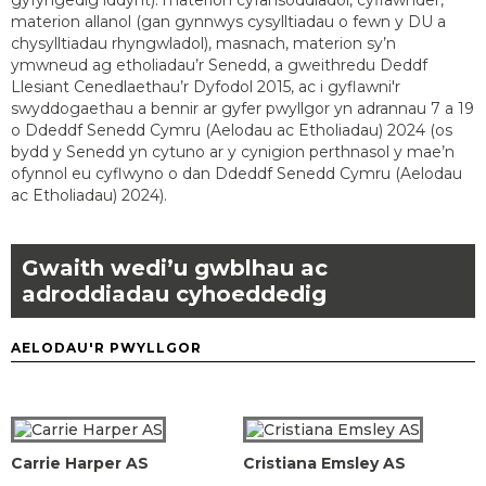
gyfyngedig iddynt): materion cyfansoddiadol, cyfiawnder,
materion allanol (gan gynnwys cysylltiadau o fewn y DU a
chysylltiadau rhyngwladol), masnach, materion sy’n
ymwneud ag etholiadau’r Senedd, a gweithredu Deddf
Llesiant Cenedlaethau’r Dyfodol 2015, ac i gyflawni'r
swyddogaethau a bennir ar gyfer pwyllgor yn adrannau 7 a 19
o Ddeddf Senedd Cymru (Aelodau ac Etholiadau) 2024 (os
bydd y Senedd yn cytuno ar y cynigion perthnasol y mae’n
ofynnol eu cyflwyno o dan Ddeddf Senedd Cymru (Aelodau
ac Etholiadau) 2024).
Gwaith wedi’u gwblhau ac
adroddiadau cyhoeddedig
AELODAU'R PWYLLGOR
Carrie Harper AS
Cristiana Emsley AS