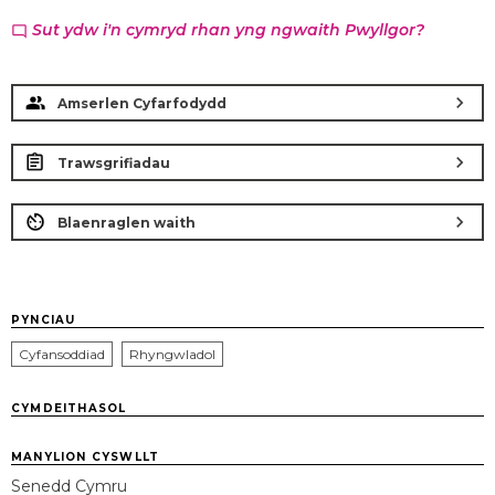
Sut ydw i'n cymryd rhan yng ngwaith Pwyllgor?
chat_bubble_outline
chevron_right
Amserlen Cyfarfodydd
chevron_right
Trawsgrifiadau
chevron_right
Blaenraglen waith
PYNCIAU
Cyfansoddiad
Rhyngwladol
CYMDEITHASOL
MANYLION CYSWLLT
Senedd Cymru