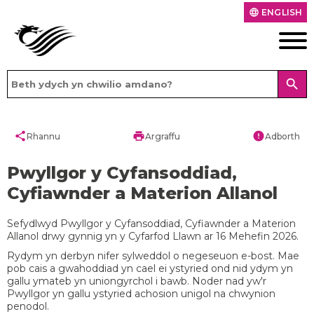
ENGLISH
language
search
share
print
error
Rhannu
Argraffu
Adborth
Pwyllgor y Cyfansoddiad,
Cyfiawnder a Materion Allanol
Sefydlwyd Pwyllgor y Cyfansoddiad, Cyfiawnder a Materion
Allanol drwy gynnig yn y Cyfarfod Llawn ar 16 Mehefin 2026.
Rydym yn derbyn nifer sylweddol o negeseuon e-bost. Mae
pob cais a gwahoddiad yn cael ei ystyried ond nid ydym yn
gallu ymateb yn uniongyrchol i bawb. Noder nad yw'r
Pwyllgor yn gallu ystyried achosion unigol na chwynion
penodol.